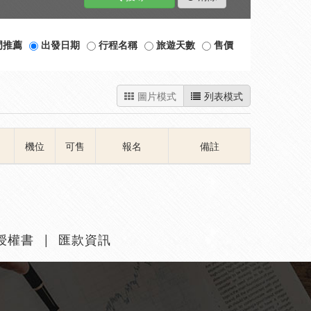
門推薦
出發日期
行程名稱
旅遊天數
售價
圖片模式
列表模式
機位
可售
報名
備註
授權書
匯款資訊