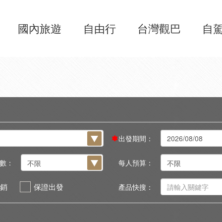
國內旅遊
自由行
台灣觀巴
自
出發期間：
數：
每人預算：
銷
保證出發
產品快搜：