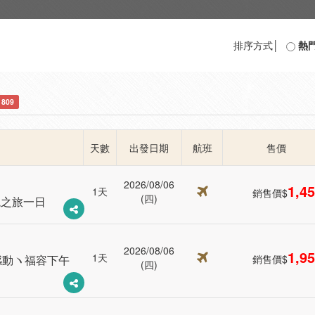
排序方式│
熱
1809
天數
出發日期
航班
售價
2026/08/06
1,4
1天
銷售價$
(四)
境之旅一日
2026/08/06
1,9
1天
感動ヽ福容下午
銷售價$
(四)