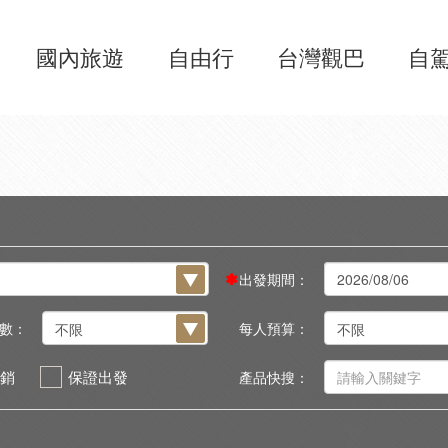
國內旅遊
自由行
台灣觀巴
自
出發期間：
數：
每人預算：
銷
保證出發
產品快搜：