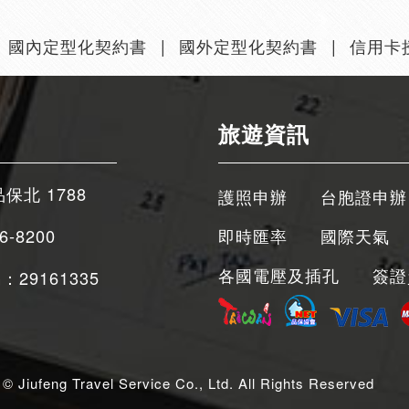
國內定型化契約書
國外定型化契約書
信用卡
旅遊資訊
品保北 1788
護照申辦
台胞證申辦
6-8200
即時匯率
國際天氣
各國電壓及插孔
簽證
：29161335
ufeng Travel Service Co., Ltd. All Rights Reserved