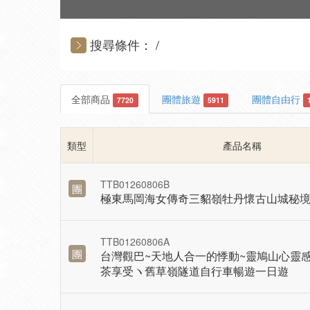
搜尋條件：
全部商品
團體旅遊
團體自由行
7720
5911
類型
產品名稱
TTB01260806B
團
極東馬岡海女傳奇三貂嶺牡丹懷古山城秘
TTB01260806A
團
台灣觀巴~天地人合一的悸動~靈鳩山心靈
茶享受ヽ舊草嶺隧道自行車暢遊一日遊