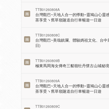
TTB01260808A
團
台灣觀巴~天地人合一的悸動~靈鳩山心靈
茶享受ヽ舊草嶺隧道自行車暢遊一日遊
TTB01260808C
團
台灣觀巴~美哉鎮瀾、體驗媽祖文化、台中
日)
TTB01260809B
團
極東馬岡海女傳奇三貂嶺牡丹懷古山城秘
TTB01260809A
團
台灣觀巴~天地人合一的悸動~靈鳩山心靈
茶享受ヽ舊草嶺隧道自行車暢遊一日遊
TTB01260809C