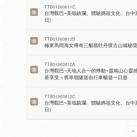
TTB01260811C
團
台灣觀巴~美哉鎮瀾、體驗媽祖文化、台中
日)
TTB01260812B
團
極東馬岡海女傳奇三貂嶺牡丹懷古山城秘
TTB01260812A
團
台灣觀巴~天地人合一的悸動~靈鳩山心靈
茶享受ヽ舊草嶺隧道自行車暢遊一日遊
TTB01260812C
團
台灣觀巴~美哉鎮瀾、體驗媽祖文化、台中
日)