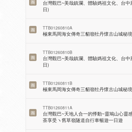
團
台灣觀巴~美哉鎮瀾、體驗媽祖文化、台中
日)
TTB01260810A
團
極東馬岡海女傳奇三貂嶺牡丹懷古山城秘
TTB01260810B
團
台灣觀巴~美哉鎮瀾、體驗媽祖文化、台中
日)
TTB01260811B
團
極東馬岡海女傳奇三貂嶺牡丹懷古山城秘
TTB01260811A
團
台灣觀巴~天地人合一的悸動~靈鳩山心靈
茶享受ヽ舊草嶺隧道自行車暢遊一日遊