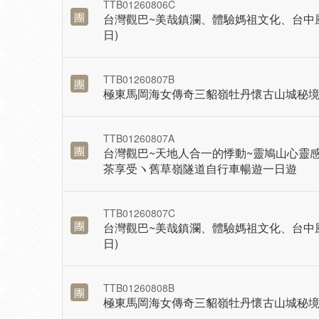
TTB01260806C
團
台灣觀巴~美哉鎮瀾、體驗媽祖文化、台中
日)
TTB01260807B
團
極東馬岡海女傳奇三貂嶺牡丹懷古山城秘
TTB01260807A
團
台灣觀巴~天地人合一的悸動~靈鳩山心靈
茶享受ヽ舊草嶺隧道自行車暢遊一日遊
TTB01260807C
團
台灣觀巴~美哉鎮瀾、體驗媽祖文化、台中
日)
TTB01260808B
團
極東馬岡海女傳奇三貂嶺牡丹懷古山城秘