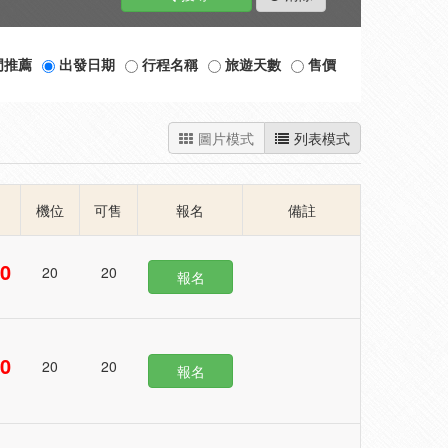
門推薦
出發日期
行程名稱
旅遊天數
售價
圖片模式
列表模式
機位
可售
報名
備註
50
20
20
報名
50
20
20
報名