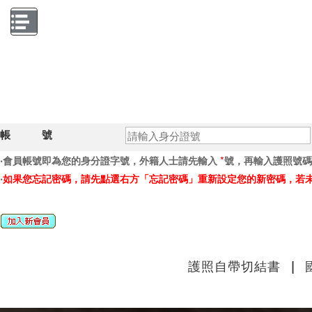
國外旅遊
國內旅遊
自由行
台灣觀巴
自駕
接送、包車
會員專區
帳 號
*
‧會員帳號即為您的身分證字號，外籍人士請先輸入
號，再輸入護照號碼
‧
如果您忘記密碼，請先點選右方「忘記密碼」重新設定您的新密碼，若
護照自帶切結書