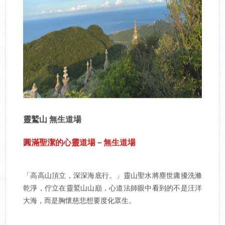
靈鷲山 無生道場
圓滿聖潔的心靈道場－無生道場
「高高山頂立，深深海底行。」靈山聖水將塵世庸擾洗滌
乾淨，佇立在靈鷲山山巔，心道法師眼中看到的不是汪洋
大海，而是胸懷慈悲想要度化眾生。