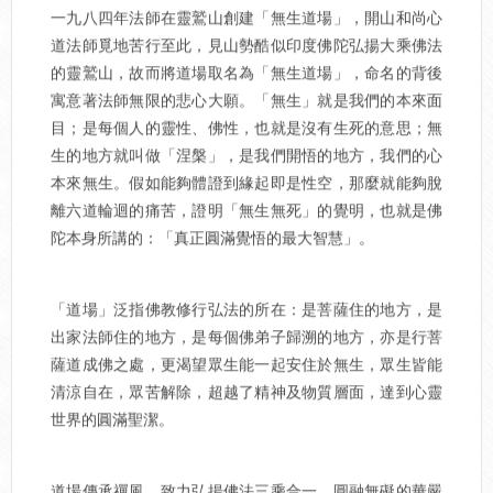
一九八四年法師在靈鷲山創建「無生道場」，開山和尚心
道法師覓地苦行至此，見山勢酷似印度佛陀弘揚大乘佛法
的靈鷲山，故而將道場取名為「無生道場」，命名的背後
寓意著法師無限的悲心大願。「無生」就是我們的本來面
目；是每個人的靈性、佛性，也就是沒有生死的意思；無
生的地方就叫做「涅槃」，是我們開悟的地方，我們的心
本來無生。假如能夠體證到緣起即是性空，那麼就能夠脫
離六道輪迴的痛苦，證明「無生無死」的覺明，也就是佛
陀本身所講的：「真正圓滿覺悟的最大智慧」。
「道場」泛指佛教修行弘法的所在：是菩薩住的地方，是
出家法師住的地方，是每個佛弟子歸溯的地方，亦是行菩
薩道成佛之處，更渴望眾生能一起安住於無生，眾生皆能
清涼自在，眾苦解除，超越了精神及物質層面，達到心靈
世界的圓滿聖潔。
道場傳承禪風，致力弘揚佛法三乘合一、圓融無礙的華嚴