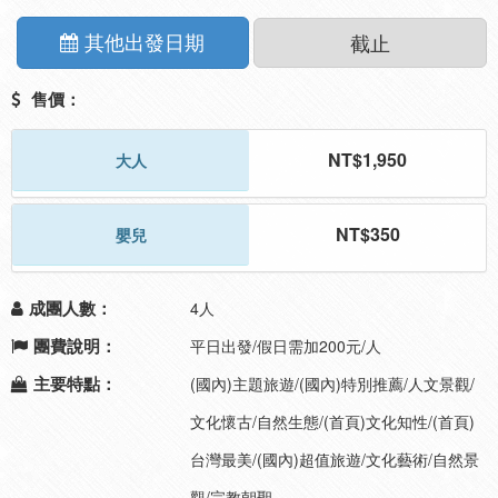
其他出發日期
截止
售價：
NT$1,950
大人
NT$350
嬰兒
成團人數：
4人
團費說明：
平日出發/假日需加200元/人
主要特點：
(國內)主題旅遊/(國內)特別推薦/人文景觀/
文化懷古/自然生態/(首頁)文化知性/(首頁)
台灣最美/(國內)超值旅遊/文化藝術/自然景
觀/宗教朝聖