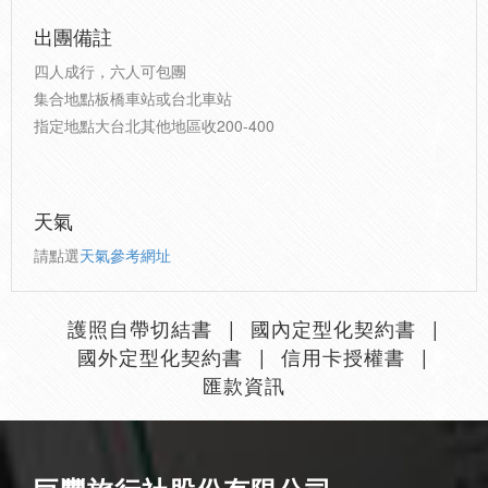
出團備註
四人成行，六人可包團
集合地點板橋車站或台北車站
指定地點大台北其他地區收200-400
天氣
請點選
天氣參考網址
護照自帶切結書
國內定型化契約書
國外定型化契約書
信用卡授權書
匯款資訊