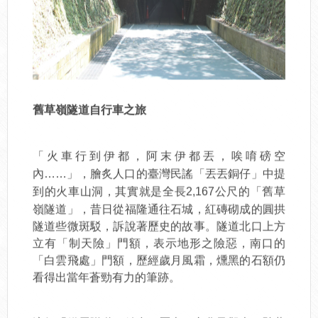
舊草嶺隧道自行車之旅
「火車行到伊都，阿末伊都丟，唉唷磅空
內……」，膾炙人口的臺灣民謠「丟丟銅仔」中提
公尺的「舊草
到的火車山洞，其實就是全長2,167
嶺隧道」，昔日從福隆通往石城，紅磚砌成的圓拱
隧道些微斑駁，訴說著歷史的故事。隧道北口上方
立有「制天險」門額，表示地形之險惡，南口的
「白雲飛處」門額，歷經歲月風霜，燻黑的石額仍
看得出當年蒼勁有力的筆跡。