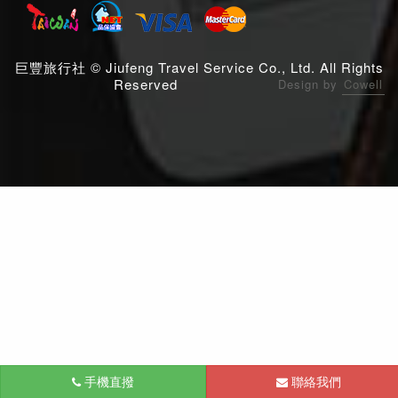
巨豐旅行社 © Jiufeng Travel Service Co., Ltd. All Rights
Reserved
Design by
Cowell
手機直撥
聯絡我們