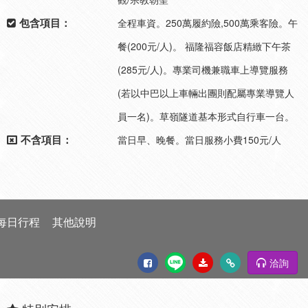
包含項目：
全程車資。250萬履約險,500萬乘客險。午
餐(200元/人)。 福隆福容飯店精緻下午茶
(285元/人)。專業司機兼職車上導覽服務
(若以中巴以上車輛出團則配屬專業導覽人
員一名)。草嶺隧道基本形式自行車一台。
不含項目：
當日早、晚餐。當日服務小費150元/人
每日行程
其他說明
洽詢