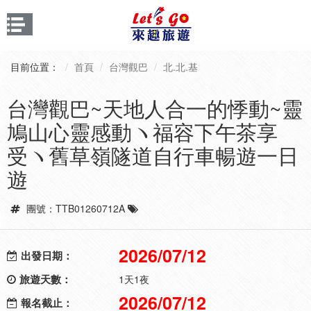
目前位置：
首頁
台灣觀巴
北.北.基
台灣觀巴~天地人合一的悸動~靈
鳩山心靈感動ヽ福容下午茶享
受ヽ舊草嶺隧道自行車暢遊一日
遊
團號：TTB01260712A
2026/07/12
出發日期：
旅遊天數：
1天1夜
2026/07/12
報名截止：