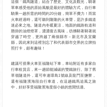
這個「鐵馬隧道」結合了歷史、文化及觀光，騎著
單車感受他的原始風貌是最好的體驗方式，自行車
分鐘，簡單不費力！而當
騎乘一趟所需的時間約20
火車經過時，還可聽到隆隆的火車聲，是許多鐵道
迷必來之地。隧道內冬暖夏涼，地面的鐵路軌道和
懸掛的油燈燈罩，濃濃復古風味，彷彿騎著騎著就
穿越了時空，更跨越了兩個縣市－新北市及宜蘭
縣，因此來到這裡別忘了和代表縣市交界的立牌拍
照打卡，頗有趣味！
建議可搭乘火車至福隆站下車，車站附近有多家自
行車租賃店，來一趟節能減碳的雙鐵旅行。除了舊
號線及龍門至鹽寮，
草嶺隧道外，還可串連環島1
還有福隆濱海段自行車道，在這趟鐵馬追風之旅
中，好好享受福隆濱海度假小鎮的悠閒恬適。