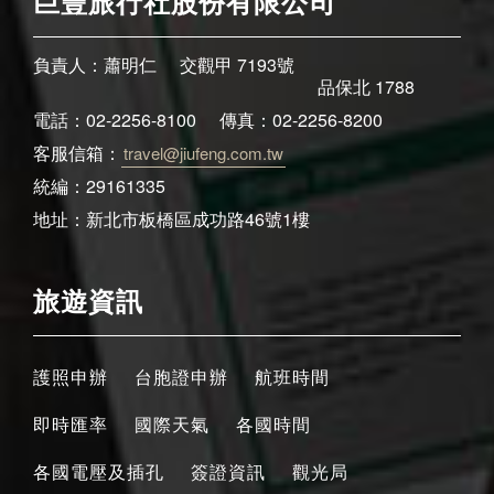
巨豐旅行社股份有限公司
負責人：蕭明仁
交觀甲 7193號
品保北 1788
電話：02-2256-8100
傳真：02-2256-8200
客服信箱：
travel@jiufeng.com.tw
統編：29161335
地址：新北市板橋區成功路46號1樓
旅遊資訊
護照申辦
台胞證申辦
航班時間
即時匯率
國際天氣
各國時間
各國電壓及插孔
簽證資訊
觀光局