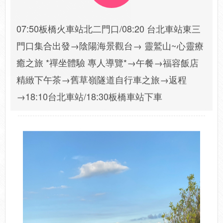
07:50板橋火車站北二門口/08:20 台北車站東三
門口集合出發→陰陽海景觀台→ 靈鷲山~心靈療
癒之旅 *禪坐體驗 專人導覽*→午餐→福容飯店
精緻下午茶→舊草嶺隧道自行車之旅→返程
→18:10台北車站/18:30板橋車站下車