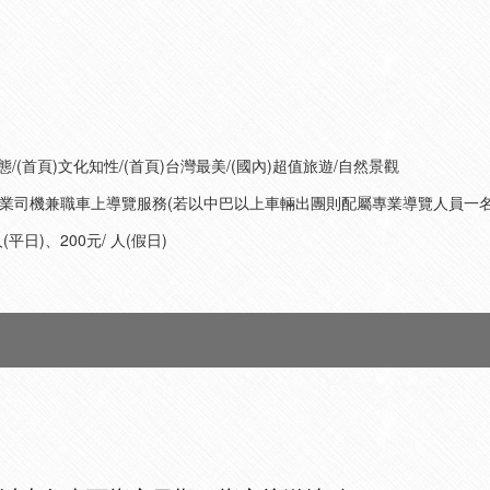
/(首頁)文化知性/(首頁)台灣最美/(國內)超值旅遊/自然景觀
。專業司機兼職車上導覽服務(若以中巴以上車輛出團則配屬專業導覽人員一名
日)、200元/ 人(假日)