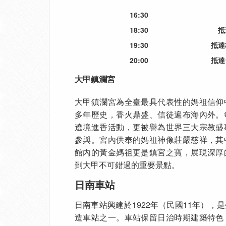
16:30
18:30
抵
19:30
抵達
20:00
抵達
大甲鎮瀾宮
大甲鎮瀾宮為全臺最具代表性的媽祖信仰
多年歷史，香火鼎盛、信徒遍布海內外。
遶境進香活動，更被譽為世界三大宗教盛
參與。宮內供奉的媽祖神像莊嚴慈祥，其
館內的黃金媽祖更是鎮宮之寶，展現深厚
到大甲不可錯過的重要景點。
日南車站
日南車站興建於1922年（民國11年），
造車站之一。車站保留日治時期建築特色