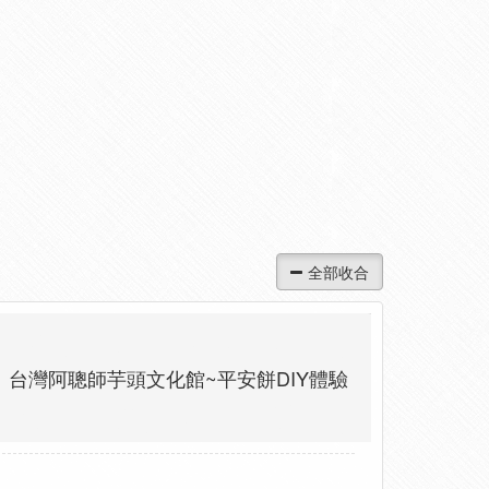
、台灣阿聰師芋頭文化館~平安餅DIY體驗