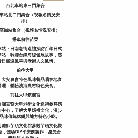
台北車站東三門集合
車站北二門集合（視報名情況安
排）
高鐵站集合（視報名情況安排）
搭車前往苗栗
車站・日南老街巡禮
探訪百年日式
車站，聆聽台鐵海線發展故事，感
昔日鐵道風華與老街人文風情。
前往大甲
｜大安農會特色風味餐
品嚐在地食
料理，體驗濱海農村特色美食。
前往大甲鎮瀾宮
鎮瀾宮暨大甲老街文化巡禮
參拜媽
仰中心，了解大甲媽祖文化，漫步
品味傳統糕餅與地方特色小吃。
阿聰師芋頭文化館
參觀芋頭文化觀
廠，體驗DIY平安餅製作，感受台
灣糕餅文化魅力。