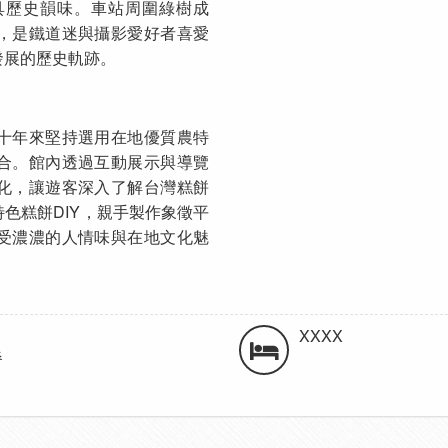
具歷史韻味。車站周圍綠樹成
，是鐵道迷與攝影愛好者喜愛
發展的歷史軌跡。
十年來堅持選用在地優質農特
合。館內透過互動展示與導覽
化，讓遊客深入了解台灣糕餅
色糕餅DIY，親手製作象徵平
受濃濃的人情味與在地文化魅
XXXX
餐