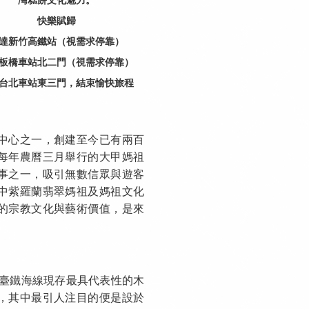
快樂賦歸
達新竹高鐵站（視需求停靠）
板橋車站北二門（視需求停靠）
台北車站東三門，結束愉快旅程
中心之一，創建至今已有兩百
每年農曆三月舉行的大甲媽祖
事之一，吸引無數信眾與遊客
中紫羅蘭翡翠媽祖及媽祖文化
的宗教文化與藝術價值，是來
是臺鐵海線現存最具代表性的木
，其中最引人注目的便是設於