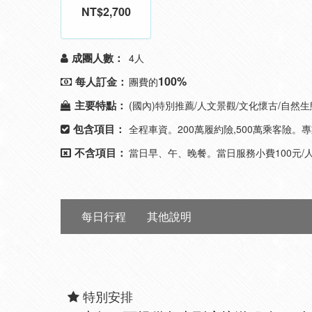
NT$2,700
成團人數：
4人
100%
每人訂金：
團費的
主要特點：
(國內)特別推薦/人文景觀/文化懷古/自然生態
包含項目：
全程車資。200萬履約險,500萬乘客險
不含項目：
當日早、午、晚餐。當日服務小費100元/人(平
每日行程
其他說明
特別安排