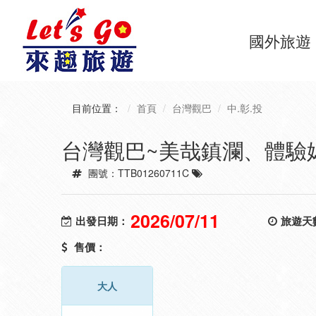
國外旅遊
目前位置：
首頁
台灣觀巴
中.彰.投
台灣觀巴~美哉鎮瀾、體驗
團號：TTB01260711C
2026/07/11
出發日期：
旅遊天
售價：
大人