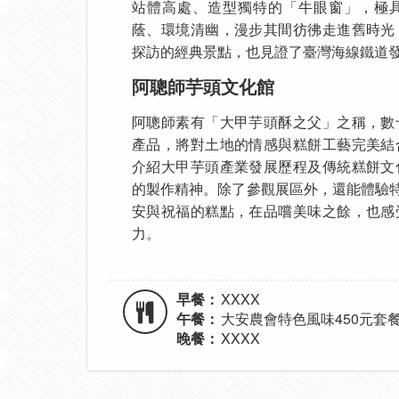
站體高處、造型獨特的「牛眼窗」，極
蔭、環境清幽，漫步其間彷彿走進舊時光
探訪的經典景點，也見證了臺灣海線鐵道
阿聰師芋頭文化館
阿聰師素有「大甲芋頭酥之父」之稱，數
產品，將對土地的情感與糕餅工藝完美結
介紹大甲芋頭產業發展歷程及傳統糕餅文
的製作精神。除了參觀展區外，還能體驗特
安與祝福的糕點，在品嚐美味之餘，也感
力。
早餐：
XXXX
午餐：
大安農會特色風味450元套
晚餐：
XXXX