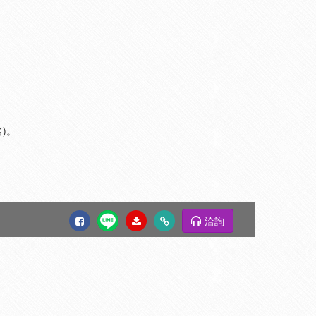
)。
洽詢