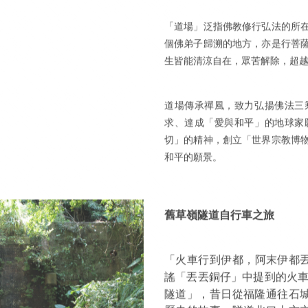
「道場」泛指佛教修行弘法的所
個佛弟子歸溯的地方，亦是行菩
生皆能清涼自在，眾苦解除，超
道場傳承禪風，致力弘揚佛法三
求、達成「愛與和平」的地球家
切」的精神，創立「世界宗教博
和平的願景。
舊草嶺隧道自行車之旅
「火車行到伊都，阿末伊都
謠「丟丟銅仔」中提到的火車山
隧道」，昔日從福隆通往石