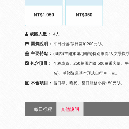
NT$1,950
NT$350
成團人數：
4人
團費說明：
平日出發/假日需加200元/人
主要特點：
(國內)主題旅遊/(國內)特別推薦/人文景觀/
包含項目：
全程車資。250萬履約險,500萬乘客險。
名)。草嶺隧道基本形式自行車一台。
不含項目：
當日早、晚餐。當日服務小費150元/人
每日行程
其他說明