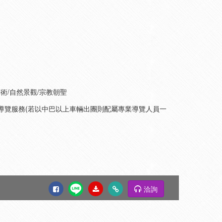
藝術/自然景觀/宗教朝聖
職車上導覽服務(若以中巴以上車輛出團則配屬專業導覽人員一
洽詢