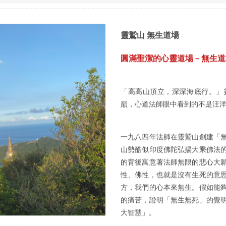
靈鷲山 無生道場
圓滿聖潔的心靈道場－無生道
「高高山頂立，深深海底行。」
巔，心道法師眼中看到的不是汪
一九八四年法師在靈鷲山創建「
山勢酷似印度佛陀弘揚大乘佛法
的背後寓意著法師無限的悲心大
性、佛性，也就是沒有生死的意
方，我們的心本來無生。假如能
的痛苦，證明「無生無死」的覺
大智慧」。