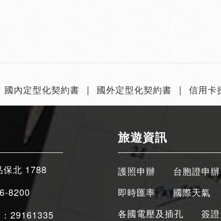
國內定型化契約書
國外定型化契約書
信用卡
旅遊資訊
品保北 1788
護照申辦
台胞證申辦
6-8200
即時匯率
國際天氣
各國電壓及插孔
簽證
：29161335