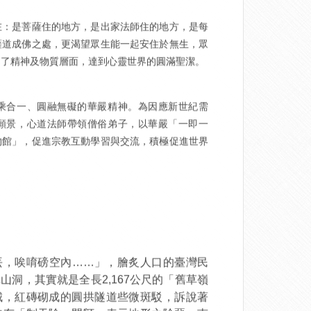
在：是菩薩住的地方，是出家法師住的地方，是每
薩道成佛之處，更渴望眾生能一起安住於無生，眾
越了精神及物質層面，達到心靈世界的圓滿聖潔。
乘合一、圓融無礙的華嚴精神。為因應新世紀需
願景，心道法師帶領僧俗弟子，以華嚴「一即一
物館」，促進宗教互動學習與交流，積極促進世界
丟，唉唷磅空內……」，膾炙人口的臺灣民
公尺的「舊草嶺
洞，其實就是全長2,167
城，紅磚砌成的圓拱隧道些微斑駁，訴說著