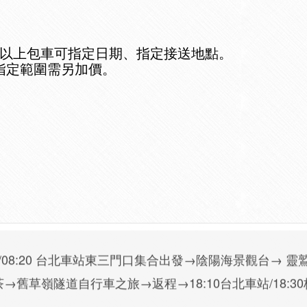
人以上包車可指定日期、指定接送地點。
指定範圍需另加價。
。
口/08:20 台北車站東三門口集合出發→陰陽海景觀台→ 靈
舊草嶺隧道自行車之旅→返程→18:10台北車站/18:3