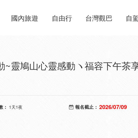
國內旅遊
自由行
台灣觀巴
自
動~靈鳩山心靈感動ヽ福容下午茶
2026/07/09
數：
報名截止：
1天1夜