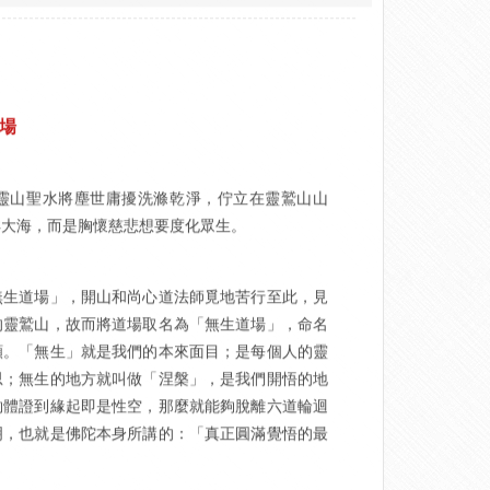
場
靈山聖水將塵世庸擾洗滌乾淨，佇立在靈鷲山山
洋大海，而是胸懷慈悲想要度化眾生。
無生道場」，開山和尚心道法師覓地苦行至此，見
的靈鷲山，故而將道場取名為「無生道場」，命名
願。「無生」就是我們的本來面目；是每個人的靈
思；無生的地方就叫做「涅槃」，是我們開悟的地
夠體證到緣起即是性空，那麼就能夠脫離六道輪迴
明，也就是佛陀本身所講的：「真正圓滿覺悟的最