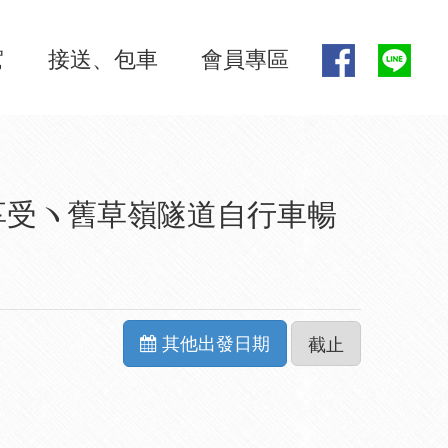
駕
接送、包車
會員專區
享受ヽ舊草嶺隧道自行車暢
其他出發日期
截止