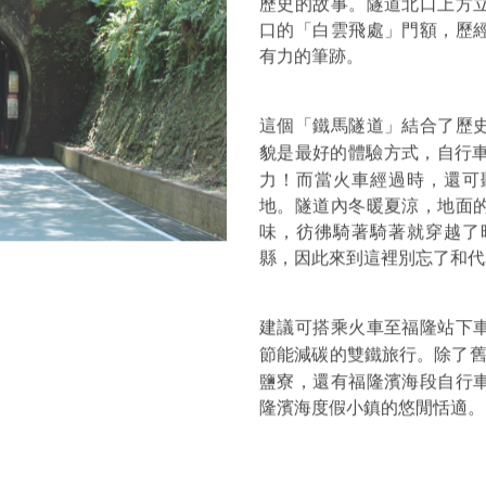
歷史的故事。隧道北口上方
口的「白雲飛處」門額，歷
有力的筆跡。
這個「鐵馬隧道」結合了歷
貌是最好的體驗方式，自行車
力！而當火車經過時，還可
地。隧道內冬暖夏涼，地面
味，彷彿騎著騎著就穿越了
縣，因此來到這裡別忘了和代
建議可搭乘火車至福隆站下
節能減碳的雙鐵旅行。除了舊
鹽寮，還有福隆濱海段自行
隆濱海度假小鎮的悠閒恬適。