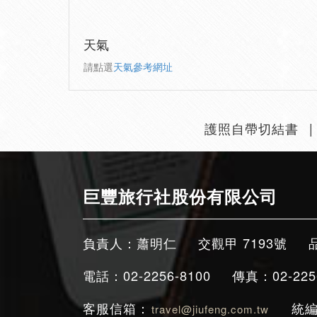
天氣
請點選
天氣參考網址
護照自帶切結書
巨豐旅行社股份有限公司
負責人：蕭明仁
交觀甲 7193號
電話：02-2256-8100
傳真：02-225
客服信箱：
統編
travel@jiufeng.com.tw