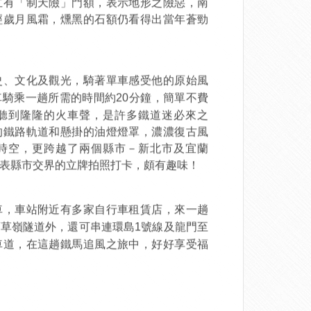
立有「制天險」門額，表示地形之險惡，南
經歲月風霜，燻黑的石額仍看得出當年蒼勁
史、文化及觀光，騎著單車感受他的原始風
分鐘，簡單不費
騎乘一趟所需的時間約20
聽到隆隆的火車聲，是許多鐵道迷必來之
的鐵路軌道和懸掛的油燈燈罩，濃濃復古風
時空，更跨越了兩個縣市－新北市及宜蘭
表縣市交界的立牌拍照打卡，頗有趣味！
車，車站附近有多家自行車租賃店，來一趟
號線及龍門至
草嶺隧道外，還可串連環島1
車道，在這趟鐵馬追風之旅中，好好享受福