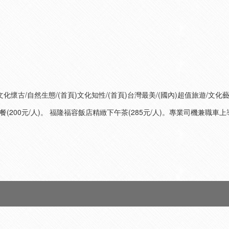
文化懷古/自然生態/(首頁)文化知性/(首頁)台灣最美/(國內)超值旅遊/文化
午餐(200元/人)。 福隆福容飯店精緻下午茶(285元/人)。專業司機兼