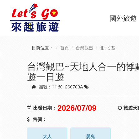
國外旅遊
目前位置：
首頁
台灣觀巴
北.北.基
台灣觀巴~天地人合一的悸
遊一日遊
團號：TTB01260709A
2026/07/09
出發日期：
旅遊天
售價：
大人
嬰兒