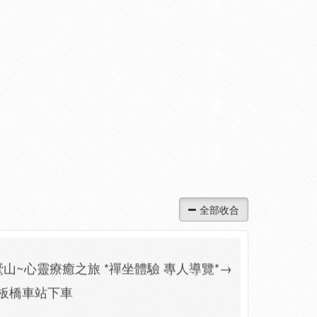
鷲山~心靈療癒之旅 *禪坐體驗 專人導覽*→
0板橋車站下車